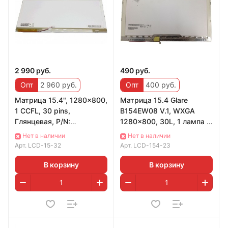
2 990 руб.
490 руб.
Опт
2 960 руб.
Опт
400 руб.
Матрица 15.4", 1280x800,
Матрица 15.4 Glare
1 CCFL, 30 pins,
B154EW08 V.1, WXGA
Глянцевая, P/N:
1280x800, 30L, 1 лампа (1
LP154W01 (TL)(A2),
CCFL), AU Optronics Б/У
Нет в наличии
Нет в наличии
CLAA154WB08A,
Арт.
LCD-15-32
Арт.
LCD-154-23
LP154WX4
В корзину
В корзину