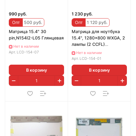
990 руб.
1 230 руб.
Опт
500 руб.
Опт
1 120 руб.
Матрица 15.4" 30
Матрица для ноутбука
pin,N154I2-L05 Глянцевая
15.4", 1280x800 WXGA, 2
лампы (2 CCFL)
Нет в наличии
LTN154XB-L01
Арт.
LCD-154-07
Нет в наличии
Арт.
LCD-154-01
В корзину
В корзину