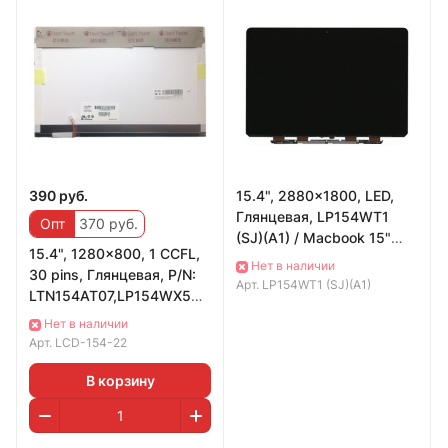
390 руб.
15.4", 2880x1800, LED,
Глянцевая, LP154WT1
Опт
370 руб.
(SJ)(A1) / Macbook 15"
15.4", 1280x800, 1 CCFL,
Retina A1398
Нет в наличии
30 pins, Глянцевая, P/N:
Арт.
LP154WT1 (SJ)(A1)
LTN154AT07,LP154WX5
(TL)(C1), B154EW08 V.0
Нет в наличии
Уценка
Арт.
LCD-154-22
В корзину