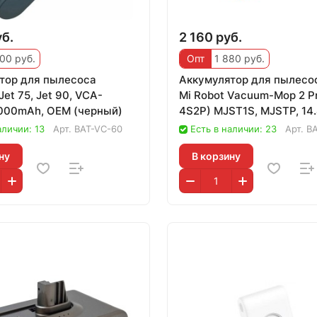
уб.
2 160 руб.
00 руб.
Опт
1 880 руб.
тор для пылесоса
Аккумулятор для пылесос
et 75, Jet 90, VCA-
Mi Robot Vacuum-Mop 2 P
000mAh, OEM (черный)
4S2P) MJST1S, MJSTP, 14.
5200mAh
аличии: 13
Арт.
BAT-VC-60
Есть в наличии: 23
Арт.
B
ну
В корзину