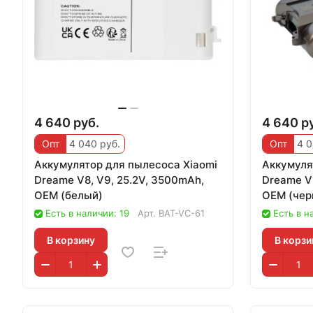
4 640 руб.
4 640 р
Опт
4 040 руб.
Опт
4 0
Аккумулятор для пылесоса Xiaomi
Аккумуля
Dreame V8, V9, 25.2V, 3500mAh,
Dreame V1
OEM (белый)
OEM (чер
Есть в наличии: 19
Арт.
BAT-VC-61
Есть в н
В корзину
В корзи