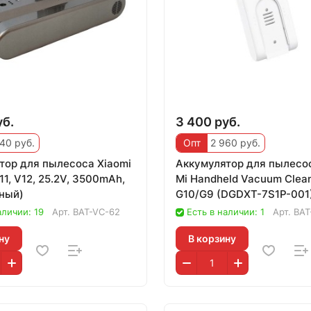
уб.
3 400 руб.
40 руб.
Опт
2 960 руб.
тор для пылесоса Xiaomi
Аккумулятор для пылесос
1, V12, 25.2V, 3500mAh,
Mi Handheld Vacuum Clea
ный)
G10/G9 (DGDXT-7S1P-001
70.56Wh, 2800mAh,
аличии: 19
Арт.
BAT-VC-62
Есть в наличии: 1
Арт.
BAT
ну
В корзину