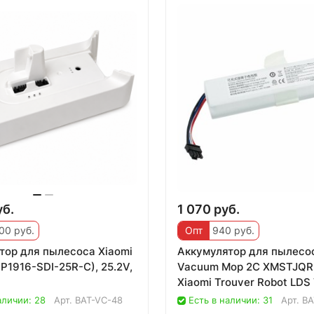
уб.
1 070 руб.
00 руб.
Опт
940 руб.
тор для пылесоса Xiaomi
Аккумулятор для пылесос
 (P1916-SDI-25R-C), 25.2V,
Vacuum Mop 2C XMSTJQR
Xiaomi Trouver Robot LD
Mop Finder
аличии: 28
Арт.
BAT-VC-48
Есть в наличии: 31
Арт.
BA