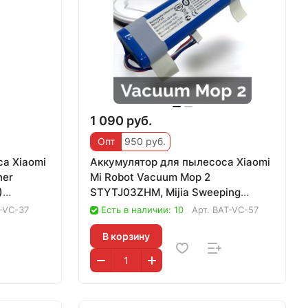
1 090 руб.
Опт
950 руб.
а Xiaomi
Аккумулятор для пылесоса Xiaomi
ner
Mi Robot Vacuum Mop 2
)
STYTJ03ZHM, Mijia Sweeping
Vacuum Cleaner 2C S
-VC-37
Есть в наличии: 10
Арт.
BAT-VC-57
В корзину