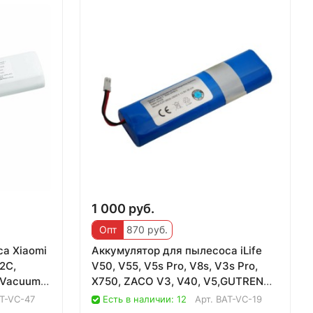
1 000 руб.
Опт
870 руб.
а Xiaomi
Аккумулятор для пылесоса iLife
2C,
V50, V55, V5s Pro, V8s, V3s Pro,
S Vacuum
X750, ZACO V3, V40, V5,GUTREND
JOY 9
T-VC-47
Есть в наличии: 12
Арт.
BAT-VC-19