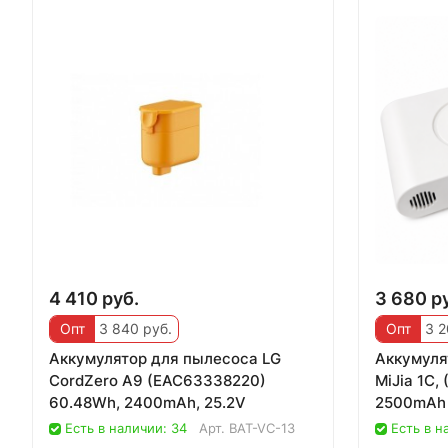
4 410 руб.
3 680 р
Опт
3 840 руб.
Опт
3 2
Аккумулятор для пылесоса LG
Аккумуля
CordZero A9 (EAC63338220)
MiJia 1C,
60.48Wh, 2400mAh, 25.2V
2500mAh
Есть в наличии: 34
Арт.
BAT-VC-13
Есть в н