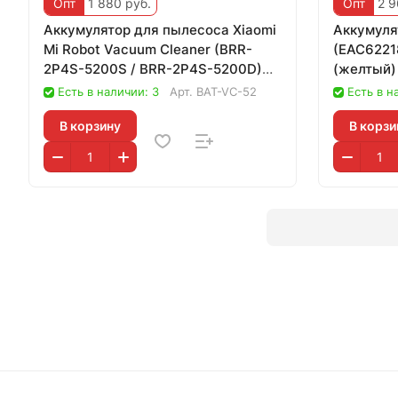
Опт
1 880 руб.
Опт
2 9
Аккумулятор для пылесоса Xiaomi
Аккумуля
Mi Robot Vacuum Cleaner (BRR-
(EAC6221
2P4S-5200S / BRR-2P4S-5200D)
(желтый)
Roborock S
Есть в наличии: 3
Арт.
BAT-VC-52
Есть в н
В корзину
В корзи