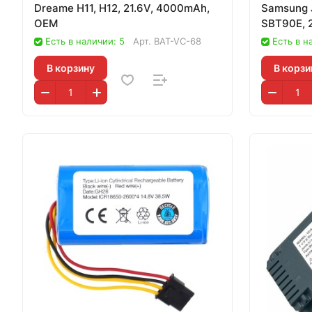
Dreame H11, H12, 21.6V, 4000mAh,
Samsung J
OEM
SBT90E, 
Есть в наличии: 5
Арт.
BAT-VC-68
Есть в н
В корзину
В корзи