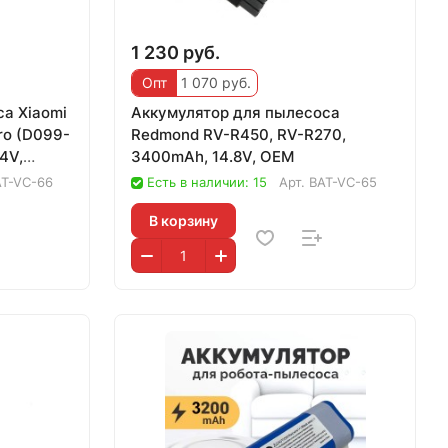
1 230 руб.
Опт
1 070 руб.
а Xiaomi
Аккумулятор для пылесоса
ro (D099-
Redmond RV-R450, RV-R270,
4V,
3400mAh, 14.8V, OEM
AT-VC-66
Есть в наличии: 15
Арт.
BAT-VC-65
В корзину