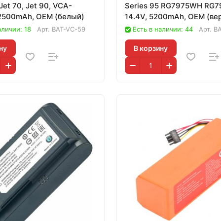
et 70, Jet 90, VCA-
Series 95 RG7975WH RG
2500mAh, OEM (белый)
14.4V, 5200mAh, OEM (ве
аличии: 18
Арт.
BAT-VC-59
Есть в наличии: 44
Арт.
B
ну
В корзину