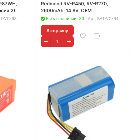
7987WH,
Redmond RV-R450, RV-R270,
рсия 2)
2600mAh, 14.8V, OEM
AT-VC-63
Есть в наличии: 33
Арт.
BAT-VC-64
В корзину