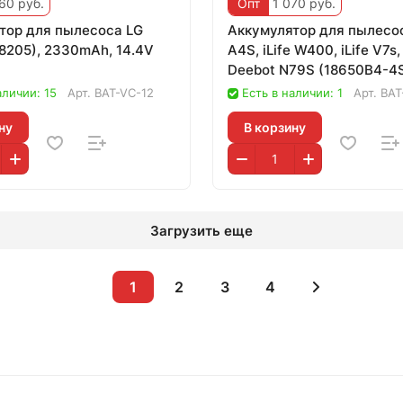
60 руб.
Опт
1 070 руб.
тор для пылесоса LG
Аккумулятор для пылесос
8205), 2330mAh, 14.4V
A4S, iLife W400, iLife V7
Deebot N79S (18650B4-4
4,
аличии: 15
Арт.
BAT-VC-12
Есть в наличии: 1
Арт.
BAT
ну
В корзину
Загрузить еще
1
2
3
4