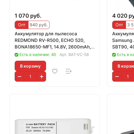
1 070 руб.
4 020 р
Опт
940 руб.
Опт
3 5
Аккумулятор для пылесоса
Аккумуля
REDMOND RV-R500, ECHO 520,
Samsung J
BONA18650-MF1, 14.8V, 2600mAh,
SBT90, 4
OEM
Есть в наличии: 40
Арт.
BAT-VC-58
Есть в н
В корзину
В корзи