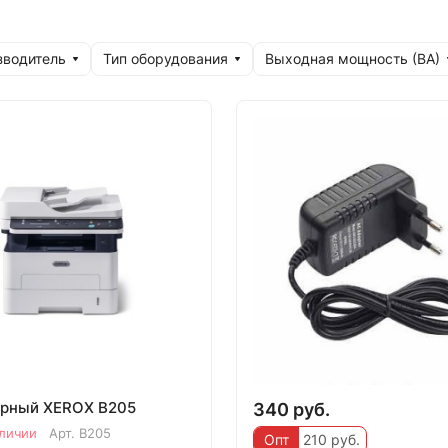
зводитель
Тип оборудования
Выходная мощность (ВА)
рный XEROX B205
340 руб.
аличии
Арт.
B205
Опт
210 руб.