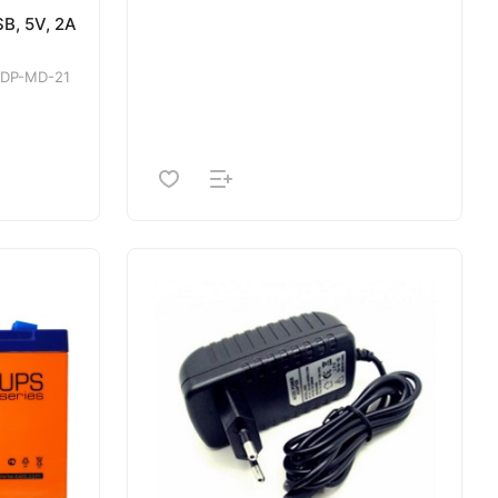
B, 5V, 2A
DP-MD-21