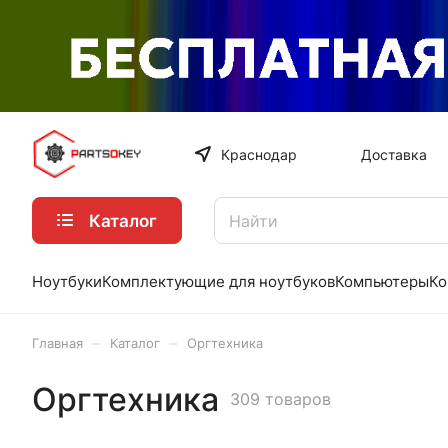
Краснодар
Доставка
Каталог
Ноутбуки
Комплектующие для ноутбуков
Компьютеры
Ко
–
–
Главная
Каталог
Оргтехника
Оргтехника
309 товаров