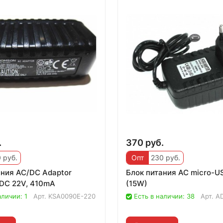
.
370 руб.
 руб.
Опт
230 руб.
ания AC/DC Adaptor
Блок питания AC micro-US
DC 22V, 410mA
(15W)
аличии: 1
Арт.
KSA0090E-220
Есть в наличии: 38
Арт.
A