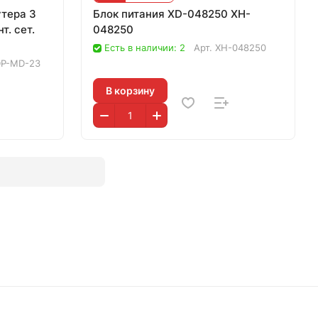
утера 3
Блок питания XD-048250 XH-
т. сет.
048250
Есть в наличии: 2
Арт.
XH-048250
P-MD-23
В корзину