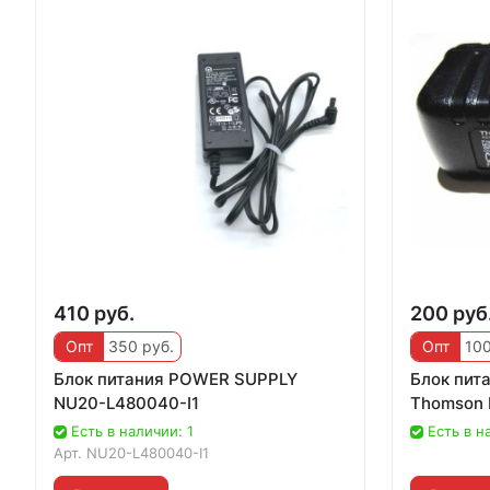
410 руб.
200 руб
Опт
350 руб.
Опт
100
Блок питания POWER SUPPLY
Блок пит
NU20-L480040-I1
Thomson 
Есть в наличии: 1
Есть в н
Арт.
NU20-L480040-I1