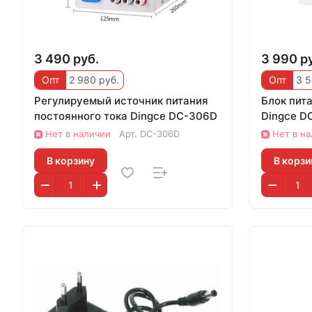
3 490 руб.
3 990 р
Опт
2 980 руб.
Опт
3 5
Регулируемый источник питания
Блок пит
постоянного тока Dingce DC-306D
Dingce D
Нет в наличии
Арт.
DC-306D
Нет в н
В корзину
В корзи