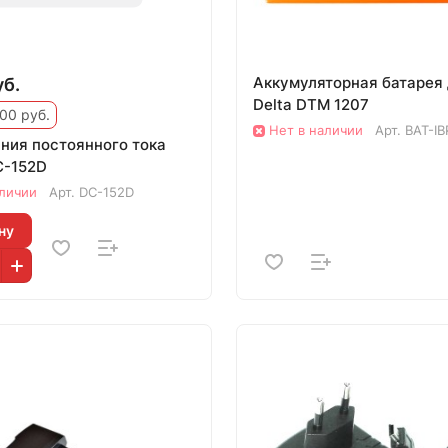
Аккумуляторная батарея
уб.
Delta DTM 1207
00 руб.
Нет в наличии
Арт.
BAT-IB
ания постоянного тока
C-152D
аличии
Арт.
DC-152D
ну