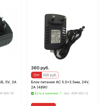
360 руб.
Опт
320 руб.
B, 5V, 3A
Блок питания AC 5.5x2.5мм, 24V,
2A (48W)
DP-MD-19
Есть в наличии: 1
Арт.
ADP-MD-12