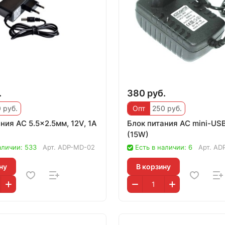
.
380 руб.
 руб.
Опт
250 руб.
ния AC 5.5x2.5мм, 12V, 1A
Блок питания AC mini-USB
(15W)
аличии: 533
Арт.
ADP-MD-02
Есть в наличии: 6
Арт.
AD
ну
В корзину