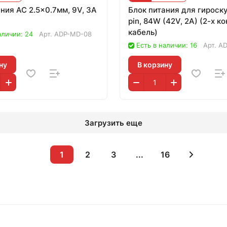
ния AC 2.5x0.7мм, 9V, 3A
Блок питания для гироск
pin, 84W (42V, 2A) (2-x кон
кабель)
аличии: 24
Арт.
ADP-MD-08
Есть в наличии: 16
Арт.
AD
ну
В корзину
Загрузить еще
1
2
3
...
16