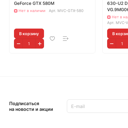
GeForce GTX 580M
630-U2 D
VG.9MG06
Нет в наличии
Арт.
MVC-GTX-580
ноутбука
Нет в н
Арт.
MVC-V
В корзину
В корзи
Подписаться
на новости и акции