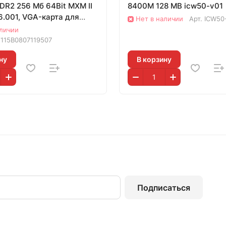
DR2 256 Мб 64Bit MXM II
8400M 128 MB icw50-v01
.001, VGA-карта для
Нет в наличии
Арт.
ICW50
 Ace
аличии
115B0807119507
ну
В корзину
Подписаться