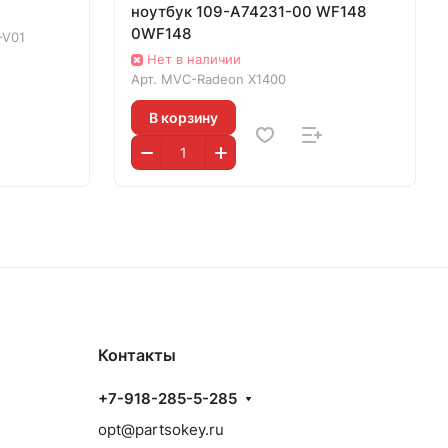
ноутбук 109-A74231-00 WF148
0WF148
-V01
Нет в наличии
Арт.
MVC-Radeon X1400
В корзину
Контакты
+7-918-285-5-285
opt@partsokey.ru