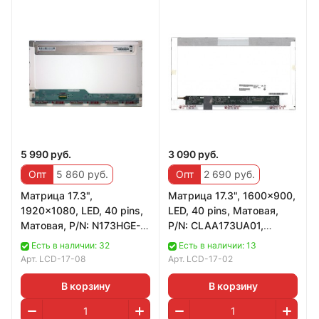
5 990 руб.
3 090 руб.
Опт
5 860 руб.
Опт
2 690 руб.
Матрица 17.3",
Матрица 17.3", 1600x900,
1920x1080, LED, 40 pins,
LED, 40 pins, Матовая,
Матовая, P/N: N173HGE-
P/N: CLAA173UA01,
L11, B173HW02 V.1 (REF
B173RW01 V.2, N173FGE-
Есть в наличии: 32
Есть в наличии: 13
LIKE NEW)
L12 (REF LIK
Арт.
LCD-17-08
Арт.
LCD-17-02
В корзину
В корзину