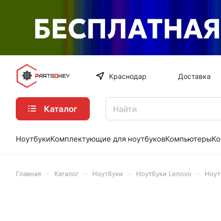
Краснодар
Доставка
Каталог
Ноутбуки
Комплектующие для ноутбуков
Компьютеры
Ко
–
–
–
–
Главная
Каталог
Ноутбуки
Ноутбуки Lenovo
Ноут